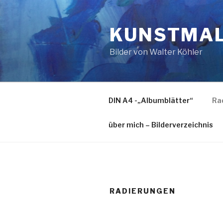
Zum
Inhalt
KUNSTMA
springen
Bilder von Walter Köhler
DIN A4 -„Albumblätter“
Ra
über mich – Bilderverzeichnis
RADIERUNGEN