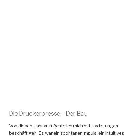
89F5-
a473-
0BB8506853C2
5b4969910
62e
94e88453-58a0-4281-9dcb-
584bf1bd-4ad8-4942-
ec1b8d249e5c
9169-b4e7cca09561
800d89fe-0afe-4ed3-b998-
8b09db268ae7
871df94b-be22-4d1c-
84e6-57b373a31f6c
Die Druckerpresse – Der Bau
Von diesem Jahr an möchte ich mich mit Radierungen
beschäftigen. Es war ein spontaner Impuls, ein intuitives